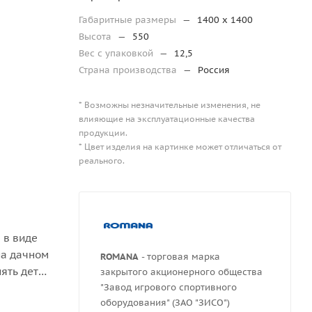
Габаритные размеры
—
1400 х 1400
Высота
—
550
Вес с упаковкой
—
12,5
Страна производства
—
Россия
* Возможны незначительные изменения, не
влияющие на эксплуатационные качества
продукции.
* Цвет изделия на картинке может отличаться от
реального.
 в виде
на дачном
ROMANA
- торговая марка
нять детей
закрытого акционерного общества
"Завод игрового спортивного
оборудования" (ЗАО "ЗИСО")
ординацию