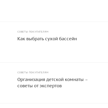
. Мягкие блоки соединяются на "липучке", что позволяет с
кцию. Прочные соединения, устойчивая конструкция, удобн
ь основы и бортиков, защищают ребенка при падениях и
ечивают безопасность детей во время игры. Хорошо моетс
, 300 шариков. Габаритные размеры 1400 х 1400 x 550 мм. 
СОВЕТЫ ПОКУПАТЕЛЯМ
Как выбрать сухой бассейн
СОВЕТЫ ПОКУПАТЕЛЯМ
Организация детской комнаты –
советы от экспертов