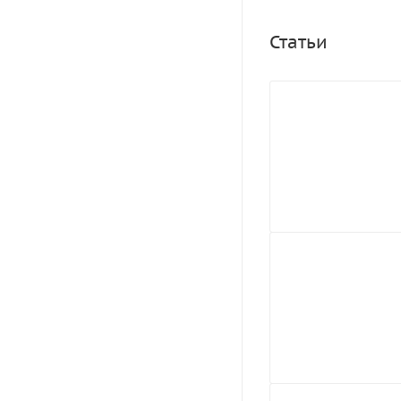
и детскую фантазию
разбирать констру
Статьи
мягкая поверхност
максимально обесп
комплекте: бассейн
упаковкой 18 кг.