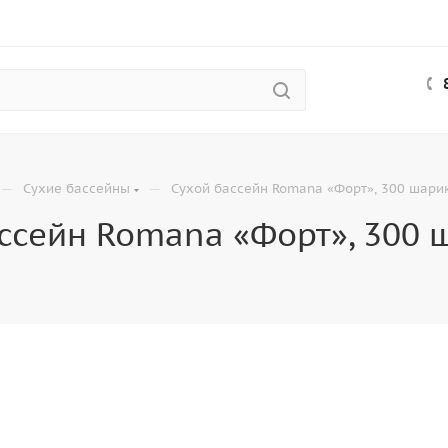
—
—
Сухие бассейны
Сухой бассейн Romana «Форт», 300 шари
ссейн Romana «Форт», 300 