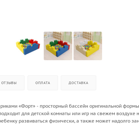
ОТЗЫВЫ
ОПЛАТА
ДОСТАВКА
ариками «Форт» - просторный бассейн оригинальной формы
подходит для детской комнаты или игр на свежем воздухе 
ребенку развиваться физически, а также может надолго за
ригинальному дизайну: яркие цвета - развлекают и надолго
ие ребенка, а необычная форма - развивает ловкость, ко