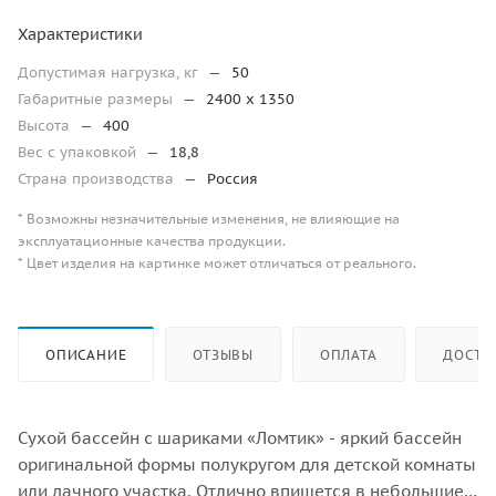
Характеристики
Допустимая нагрузка, кг
—
50
Габаритные размеры
—
2400 x 1350
Высота
—
400
Вес с упаковкой
—
18,8
Страна производства
—
Россия
* Возможны незначительные изменения, не влияющие на
эксплуатационные качества продукции.
* Цвет изделия на картинке может отличаться от реального.
ОПИСАНИЕ
ОТЗЫВЫ
ОПЛАТА
ДОСТА
Сухой бассейн с шариками «Ломтик» - яркий бассейн
оригинальной формы полукругом для детской комнаты
или дачного участка. Отлично впишется в небольшие