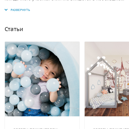
помещения, может быть использован в городской
квартире. Благодаря оригинальному дизайну: яркие
цвета - развлекают и надолго привлекают внимание
ребенка, а необычная форма - развивает ловкость,
Статьи
координацию и детскую фантазию. Мягкие блоки
соединяются на "липучке", что позволяет собирать и
разбирать конструкцию.
Прочные соединения, устойчивая конструкция,
удобная и мягкая поверхность основы и бортиков,
защищают ребенка при падениях и максимально
обеспечивают безопасность детей во время игры.
Хорошо моется. В комплекте: бассейн, 300 шариков.
Габаритные размеры 2400 х 1350 x 400 мм.
Выдерживает нагрузку до 50 кг. Вес 18,8 кг.