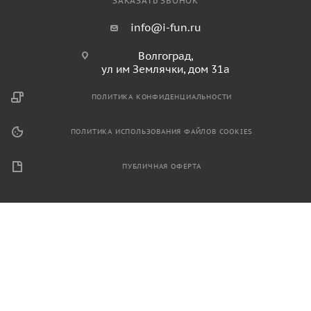
ЗАКАЗАТЬ ЗВОНОК
info@i-fun.ru
Волгоград,
ул им Землячки, дом 31а
ПОЛИТИКА КОНФИДЕНЦИАЛЬНОСТИ
ПОЛИТИКА ИСПОЛЬЗОВАНИЯ ФАЙЛОВ COOKIES
ПУБЛИЧНАЯ ОФЕРТА
2026 © Продажа спортивного и игрового оборудования.
Информация, размещенная на данном ресурсе, не является
публичной офертой и носит ознакомительный характер.