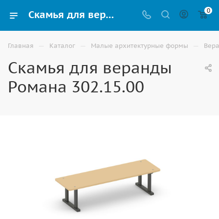
0
Скамья для веранды Романа 302.15.00 купить для детского сада: выгодная цена в Волгограде
—
—
—
Главная
Каталог
Малые архитектурные формы
Вера
Скамья для веранды
Романа 302.15.00