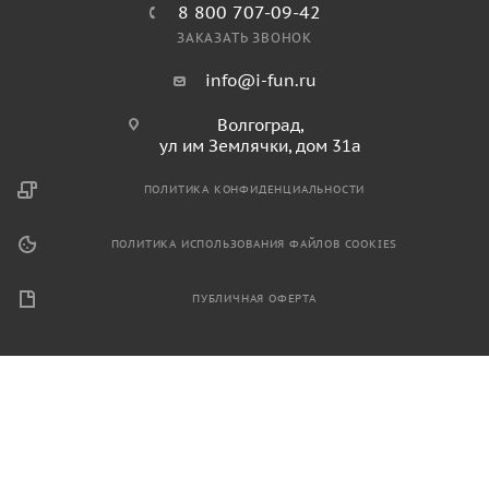
8 800 707-09-42
ЗАКАЗАТЬ ЗВОНОК
info@i-fun.ru
Волгоград,
ул им Землячки, дом 31а
ПОЛИТИКА КОНФИДЕНЦИАЛЬНОСТИ
ПОЛИТИКА ИСПОЛЬЗОВАНИЯ ФАЙЛОВ COOKIES
ПУБЛИЧНАЯ ОФЕРТА
2026 © Продажа спортивного и игрового оборудования.
Информация, размещенная на данном ресурсе, не является
публичной офертой и носит ознакомительный характер.