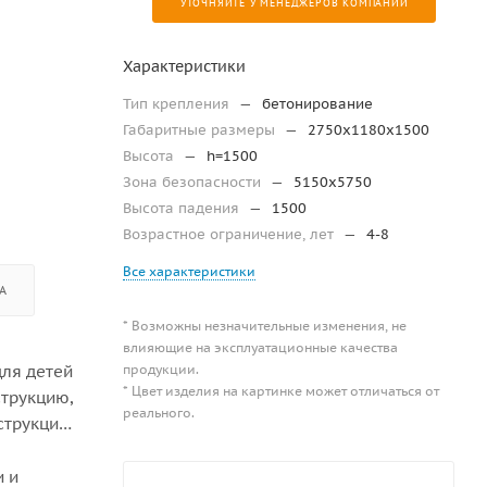
УТОЧНЯЙТЕ У МЕНЕДЖЕРОВ КОМПАНИИ
Характеристики
Тип крепления
—
бетонирование
Габаритные размеры
—
2750x1180x1500
Высота
—
h=1500
Зона безопасности
—
5150х5750
Высота падения
—
1500
Возрастное ограничение, лет
—
4-8
Все характеристики
А
* Возможны незначительные изменения, не
влияющие на эксплуатационные качества
продукции.
для детей
* Цвет изделия на картинке может отличаться от
струкцию,
реального.
струкция
и и