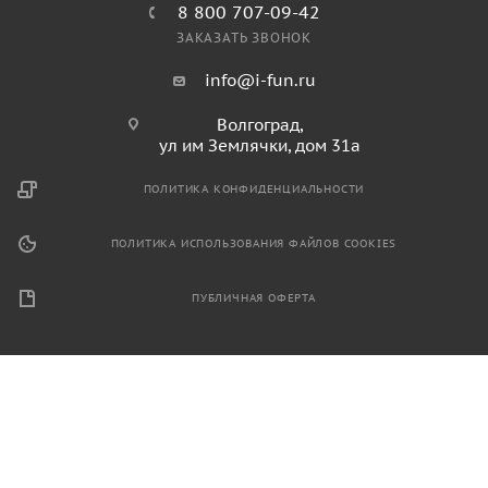
8 800 707-09-42
ЗАКАЗАТЬ ЗВОНОК
info@i-fun.ru
Волгоград,
ул им Землячки, дом 31а
ПОЛИТИКА КОНФИДЕНЦИАЛЬНОСТИ
ПОЛИТИКА ИСПОЛЬЗОВАНИЯ ФАЙЛОВ COOKIES
ПУБЛИЧНАЯ ОФЕРТА
2026 © Продажа спортивного и игрового оборудования.
Информация, размещенная на данном ресурсе, не является
публичной офертой и носит ознакомительный характер.