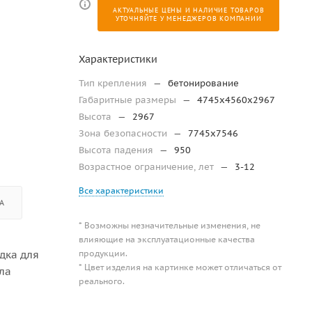
АКТУАЛЬНЫЕ ЦЕНЫ И НАЛИЧИЕ ТОВАРОВ
УТОЧНЯЙТЕ У МЕНЕДЖЕРОВ КОМПАНИИ
Характеристики
Тип крепления
—
бетонирование
Габаритные размеры
—
4745х4560х2967
Высота
—
2967
Зона безопасности
—
7745x7546
Высота падения
—
950
Возрастное ограничение, лет
—
3-12
Все характеристики
А
* Возможны незначительные изменения, не
влияющие на эксплуатационные качества
продукции.
дка для
* Цвет изделия на картинке может отличаться от
ла
реального.