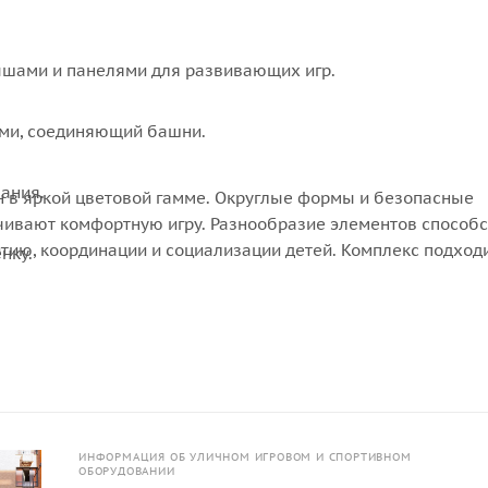
ышами и панелями для развивающих игр.
ами, соединяющий башни.
вания.
 в яркой цветовой гамме. Округлые формы и безопасные
ивают комфортную игру. Разнообразие элементов способс
тию, координации и социализации детей. Комплекс подход
нку.
ольших площадках во дворах, парках или территориях дет
я.
ИНФОРМАЦИЯ ОБ УЛИЧНОМ ИГРОВОМ И СПОРТИВНОМ
ОБОРУДОВАНИИ