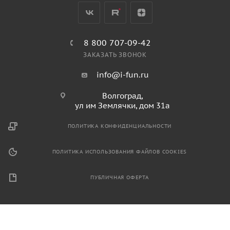
8 800 707-09-42
ЗАКАЗАТЬ ЗВОНОК
info@i-fun.ru
Волгоград,
ул им Землячки, дом 31а
ПОЛИТИКА КОНФИДЕНЦИАЛЬНОСТИ
ПОЛИТИКА ИСПОЛЬЗОВАНИЯ ФАЙЛОВ COOKIES
ПУБЛИЧНАЯ ОФЕРТА
2026 © Продажа спортивного и игрового оборудования.
Информация, размещенная на данном ресурсе, не является