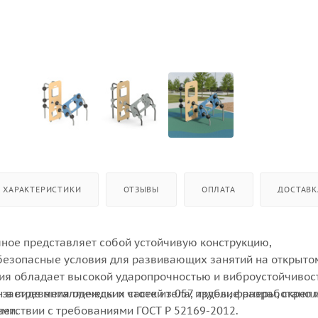
ХАРАКТЕРИСТИКИ
ОТЗЫВЫ
ОПЛАТА
ДОСТАВК
ное представляет собой устойчивую конструкцию,
езопасные условия для развивающих занятий на открыто
ция обладает высокой ударопрочностью и виброустойчивос
 застревания одежды и частей тела, изделие разработано 
 в виде металлических стоек из 057 трубы, фанеры, скреп
ветствии с требованиями ГОСТ Р 52169-2012.
ами.