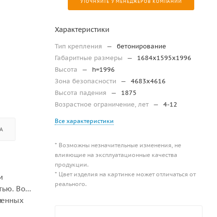
УТОЧНЯЙТЕ У МЕНЕДЖЕРОВ КОМПАНИИ
Характеристики
Тип крепления
—
бетонирование
Габаритные размеры
—
1684х1595х1996
Высота
—
h=1996
Зона безопасности
—
4683х4616
Высота падения
—
1875
Возрастное ограничение, лет
—
4-12
Все характеристики
А
* Возможны незначительные изменения, не
влияющие на эксплуатационные качества
продукции.
* Цвет изделия на картинке может отличаться от
м
реального.
тью. Во
и
ленных