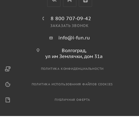
8 800 707-09-42
ЗАКАЗАТЬ ЗВОНОК
info@i-fun.ru
Волгоград,
ул им Землячки, дом 31а
ПОЛИТИКА КОНФИДЕНЦИАЛЬНОСТИ
ПОЛИТИКА ИСПОЛЬЗОВАНИЯ ФАЙЛОВ COOKIES
ПУБЛИЧНАЯ ОФЕРТА
2026 © Продажа спортивного и игрового оборудования.
Информация, размещенная на данном ресурсе, не является
публичной офертой и носит ознакомительный характер.