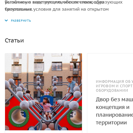
устойчивую конструкцию, обеспечивающую
Выполнен в виде металлических стоек, образующих
безопасные условия для занятий на открытом
треугольник.
воздухе. Конструкция обладает высокой
ударопрочностью и виброустойчивостью.
Статьи
ИНФОРМАЦИЯ ОБ 
ИГРОВОМ И СПОР
ОБОРУДОВАНИИ
Двор без маш
концепция и
планировани
территории