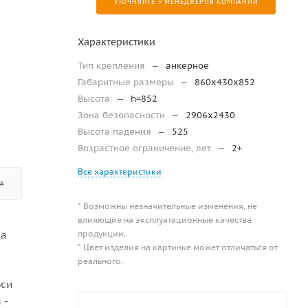
УТОЧНЯЙТЕ У МЕНЕДЖЕРОВ КОМПАНИИ
Характеристики
Тип крепления
—
анкерное
Габаритные размеры
—
860x430x852
Высота
—
h=852
Зона безопасности
—
2906х2430
Высота падения
—
525
Возрастное ограничение, лет
—
2+
Все характеристики
А
* Возможны незначительные изменения, не
влияющие на эксплуатационные качества
продукции.
На
* Цвет изделия на картинке может отличаться от
реального.
оси
 -