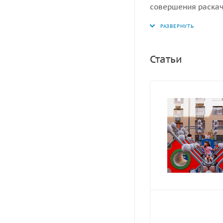
совершения раска
плавное легкое кач
Статьи