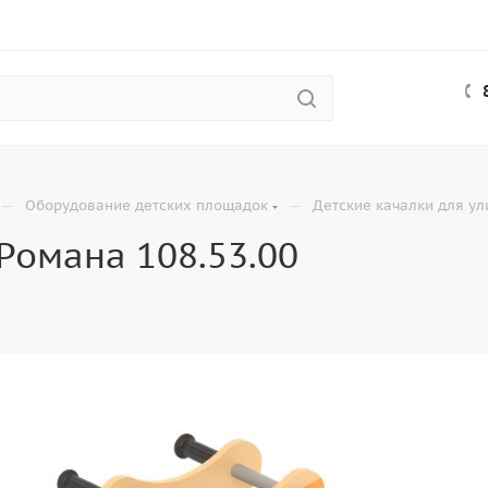
—
—
Оборудование детских площадок
Детские качалки для у
Романа 108.53.00