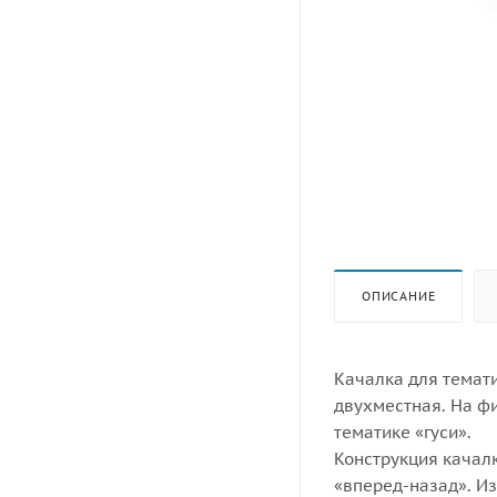
ОПИСАНИЕ
Качалка для темати
двухместная. На ф
тематике «гуси».
Конструкция качал
«вперед-назад». Из