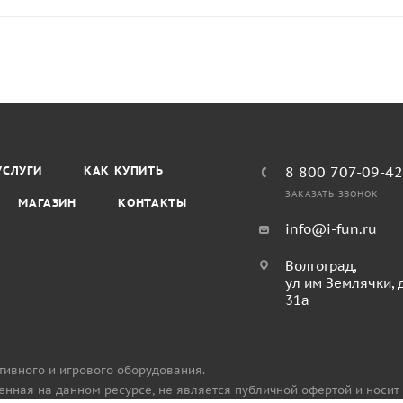
УСЛУГИ
КАК КУПИТЬ
8 800 707-09-4
ЗАКАЗАТЬ ЗВОНОК
МАГАЗИН
КОНТАКТЫ
info@i-fun.ru
Волгоград,
ул им Землячки, 
31а
тивного и игрового оборудования.
нная на данном ресурсе, не является публичной офертой и носит