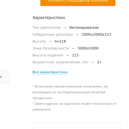
УТОЧНЯЙТЕ У МЕНЕДЖЕРОВ КОМПАНИИ
Характеристики
Тип крепления
—
бетонирование
Габаритные размеры
—
2000x2000x215
Высота
—
h=218
Зона безопасности
—
5000х5000
Высота падения
—
215
Возрастное ограничение, лет
—
1+
Все характеристики
А
* Возможны незначительные изменения, не
влияющие на эксплуатационные качества
продукции.
* Цвет изделия на картинке может отличаться от
реального.