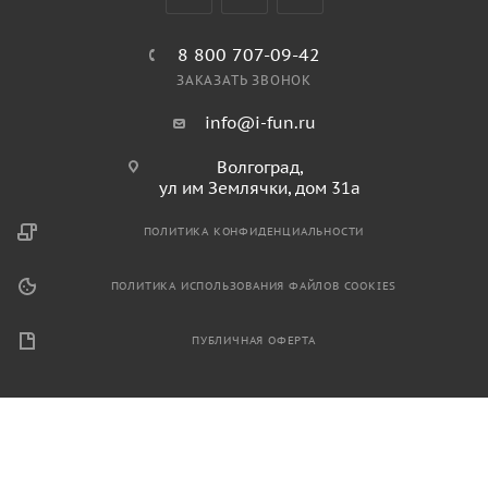
8 800 707-09-42
ЗАКАЗАТЬ ЗВОНОК
info@i-fun.ru
Волгоград,
ул им Землячки, дом 31а
ПОЛИТИКА КОНФИДЕНЦИАЛЬНОСТИ
ПОЛИТИКА ИСПОЛЬЗОВАНИЯ ФАЙЛОВ COOKIES
ПУБЛИЧНАЯ ОФЕРТА
2026 © Продажа спортивного и игрового оборудования.
Информация, размещенная на данном ресурсе, не является
публичной офертой и носит ознакомительный характер.