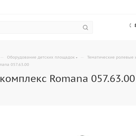
—
—
Оборудование детских площадок
Тематические ролевые 
mana 057.63.00
комплекс Romana 057.63.00