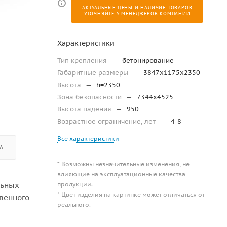
АКТУАЛЬНЫЕ ЦЕНЫ И НАЛИЧИЕ ТОВАРОВ
УТОЧНЯЙТЕ У МЕНЕДЖЕРОВ КОМПАНИИ
Характеристики
Тип крепления
—
бетонирование
Габаритные размеры
—
3847x1175x2350
Высота
—
h=2350
Зона безопасности
—
7344х4525
Высота падения
—
950
Возрастное ограничение, лет
—
4-8
Все характеристики
А
* Возможны незначительные изменения, не
влияющие на эксплуатационные качества
продукции.
льных
* Цвет изделия на картинке может отличаться от
твенного
реального.