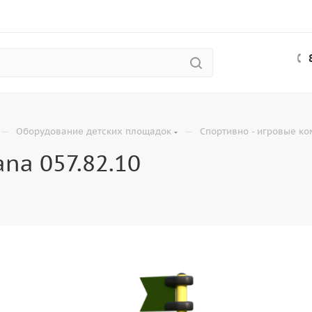
—
—
Оборудование детских площадок
Спортивно - игровые к
na 057.82.10