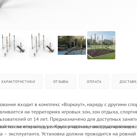
ХАРАКТЕРИСТИКИ
ОТЗЫВЫ
ОПЛАТА
ДОСТАВК
ование входит в комплекс «Воркаут», наряду с другими сп
вливается на территориях игровых зон, зон отдыха, спорт
ьзователей от 14 лет. Предназначено для доступных занят
рой на свежем воздухе. Круглогодичное эксплуатирование.
вается на открытых уличных участках, находящихся под к
а – эксплуатанта. Установка должна проводится на ровной