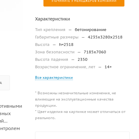
УТОЧНЯЙТЕ У МЕНЕДЖЕРОВ КОМПАНИИ
Характеристики
Тип крепления
—
бетонирование
Габаритные размеры
—
4235х3280х2518
Высота
—
h=2518
Зона безопасности
—
7185х7060
Высота падения
—
2350
Возрастное ограничение, лет
—
14+
Все характеристики
А
* Возможны незначительные изменения, не
влияющие на эксплуатационные качества
продукции.
ортивными
* Цвет изделия на картинке может отличаться от
ивных
реального.
ий
онтролем