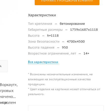
УТОЧНЯЙТЕ У МЕНЕДЖЕРОВ КОМПАНИИ
Характеристики
Тип крепления
—
бетонирование
Габаритные размеры
—
1759х1687х1118
Высота
—
h=1118
Зона безопасности
—
4700х4500
Высота падения
—
950
Возрастное ограничение, лет
—
14+
Все характеристики
А
* Возможны незначительные изменения, не
влияющие на эксплуатационные качества
продукции.
Воркаут»,
* Цвет изделия на картинке может отличаться от
игровых
реального.
значено
чное
онтролем