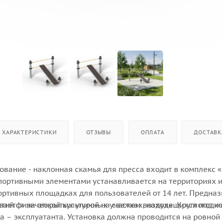
ХАРАКТЕРИСТИКИ
ОТЗЫВЫ
ОПЛАТА
ДОСТАВК
вание - наклонная скамья для пресса входит в комплекс «
спортивными элементами устанавливается на территориях 
портивных площадках для пользователей от 14 лет. Предна
ятий физической культурой на свежем воздухе. Круглогоди
вается на открытых уличных участках, находящихся под к
а – эксплуатанта. Установка должна проводится на ровной