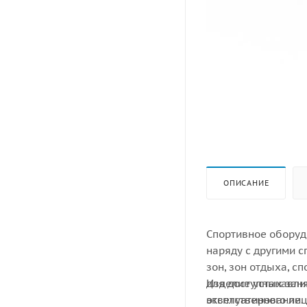
ОПИСАНИЕ
Спортивное оборудо
наряду с другими 
зон, зон отдыха, с
для доступных зан
Изделие устанавли
эксплуатирование.
ответственного лиц