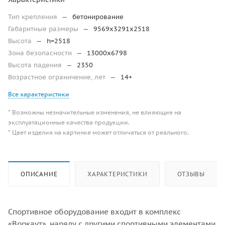
Тип крепления
—
бетонирование
Габаритные размеры
—
9569х3291х2518
Высота
—
h=2518
Зона безопасности
—
13000х6798
Высота падения
—
2350
Возрастное ограничение, лет
—
14+
Все характеристики
* Возможны незначительные изменения, не влияющие на
эксплуатационные качества продукции.
* Цвет изделия на картинке может отличаться от реального.
ОПИСАНИЕ
ХАРАКТЕРИСТИКИ
ОТЗЫВЫ
Спортивное оборудование входит в комплекс
«Воркаут», наряду с другими спортивными элементами