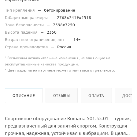
Тип крепления
—
бетонирование
Габаритные размеры
—
2768х2419х2518
Зона безопасности
—
7598х7250
Высота падения
—
2350
Возрастное ограничение, лет
—
14+
Страна производства
—
Россия
* Возможны незначительные изменения, не влияющие на
эксплуатационные качества продукции.
* Цвет изделия на картинке может отличаться от реального.
ОПИСАНИЕ
ОТЗЫВЫ
ОПЛАТА
ДОСТА
Спортивное оборудование Romana 501.55.01 – турник,
предназначенный для занятий спортом. Конструкция
прочная, надежная, устойчивая к вибрациям. В целях