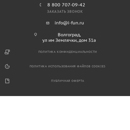
8 800 707-09-42
ЗАКАЗАТЬ ЗВОНОК
info@i-fun.ru
Волгоград,
ул им Землячки, дом 31а
ПОЛИТИКА КОНФИДЕНЦИАЛЬНОСТИ
ПОЛИТИКА ИСПОЛЬЗОВАНИЯ ФАЙЛОВ COOKIES
ПУБЛИЧНАЯ ОФЕРТА
2026 © Продажа спортивного и игрового оборудования.
Информация, размещенная на данном ресурсе, не является
публичной офертой и носит ознакомительный характер.