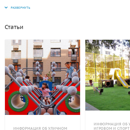
безопасности металлические стойки закрепляются в
грунте с помощью бетонного раствора, что делает
конструкцию антивандальной. Болтовые соединения и
выступающие части труб закрыты пластиковыми
Статьи
заглушками, чтобы избежать травм и порчи одежды.
Стойки турника изготавливаются из металлических
труб диаметром 108 мм. Перекладины произведены из
труб диаметром 33,5 мм. Металлические детали
турника окрашены полимерно-порошковой краской в
заводских условиях. Покрытие предохраняет металл
от ржавчины и коррозии. Турник монтируется в местах
общего пользования, на территории школ, во дворах
жилых комплексов.
ИНФОРМАЦИЯ ОБ 
ИНФОРМАЦИЯ ОБ УЛИЧНОМ
ИГРОВОМ И СПОР