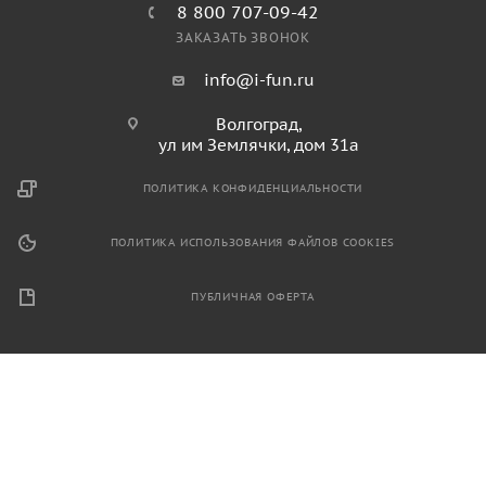
8 800 707-09-42
ЗАКАЗАТЬ ЗВОНОК
info@i-fun.ru
Волгоград,
ул им Землячки, дом 31а
ПОЛИТИКА КОНФИДЕНЦИАЛЬНОСТИ
ПОЛИТИКА ИСПОЛЬЗОВАНИЯ ФАЙЛОВ COOKIES
ПУБЛИЧНАЯ ОФЕРТА
2026 © Продажа спортивного и игрового оборудования.
Информация, размещенная на данном ресурсе, не является
публичной офертой и носит ознакомительный характер.