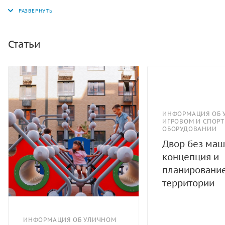
пространство или игровую площадку. Она станет
отличным местом для отдыха, общения и
восстановления сил, позволяя наслаждаться свежим
воздухом и проводить время с пользой. Конструкция
Статьи
скамьи выполнена из прочных и долговечных
материалов, что гарантирует её устойчивость к
различным погодным условиям и долговечность в
эксплуатации. Выступающие и доступные торцы труб
закрыты пластиковыми антивандальными заглушками,
что повышает безопасность и защищает конструкцию
ИНФОРМАЦИЯ ОБ 
ИГРОВОМ И СПОР
от повреждений. Все металлические части скамьи
ОБОРУДОВАНИИ
окрашены полимерной порошковой эмалью методом
Двор без маш
запекания в заводских условиях. Скамья Romana
концепция и
устойчива к механическим воздействиям и легко
планировани
очищается от загрязнений, что делает её идеальным
территории
выбором для мест с высоким уровнем активности.
ИНФОРМАЦИЯ ОБ УЛИЧНОМ